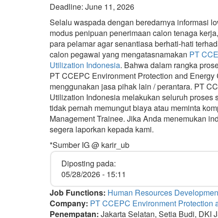
Deadline: June 11, 2026
Selalu waspada dengan beredarnya informasi l
modus penipuan penerimaan calon tenaga kerja,
para pelamar agar senantiasa berhati-hati ter
calon pegawai yang mengatasnamakan
PT CCEP
Utilization Indonesia
. Bahwa dalam rangka prose
PT CCEPC Environment Protection and Energy Co
menggunakan jasa pihak lain / perantara. PT 
Utilization Indonesia melakukan seluruh proses
tidak pernah memungut biaya atau meminta komp
Management Trainee. Jika Anda menemukan indivi
segera laporkan kepada kami.
*Sumber IG @ karir_ub
Diposting pada:
05/28/2026 - 15:11
Job Functions:
Human Resources Developmen
Company:
PT CCEPC Environment Protection a
Penempatan:
Jakarta Selatan, Setia Budi, DKI J