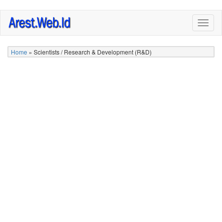
Skip
Togg
to
navig
main
content
Home
»
Scientists / Research & Development (R&D)