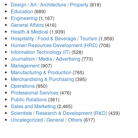
Design / Art / Architecture / Property
(818)
Education
(689)
Engineering
(1,167)
General Affairs
(416)
Health & Medical
(1,939)
Hospitality / Food & Beverage / Tourism
(1,959)
Human Resources Development (HRD)
(708)
Information Technology (IT)
(528)
Journalism / Media / Advertising
(773)
Management
(907)
Manufacturing & Production
(765)
Merchandising & Purchasing
(395)
Operations
(950)
Professional Services
(476)
Public Relations
(361)
Sales and Marketing
(2,465)
Scientists / Research & Development (R&D)
(439)
Uncategorized / General / Others
(617)