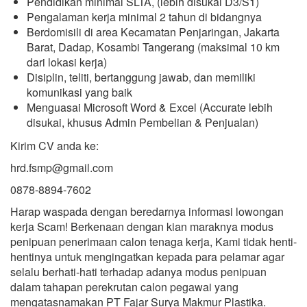
Pendidikan minimal SLTA, (lebih disukai D3/S1)
Pengalaman kerja minimal 2 tahun di bidangnya
Berdomisili di area Kecamatan Penjaringan, Jakarta
Barat, Dadap, Kosambi Tangerang (maksimal 10 km
dari lokasi kerja)
Disiplin, teliti, bertanggung jawab, dan memiliki
komunikasi yang baik
Menguasai Microsoft Word & Excel (Accurate lebih
disukai, khusus Admin Pembelian & Penjualan)
Kirim CV anda ke:
hrd.fsmp@gmail.com
0878-8894-7602
Harap waspada dengan beredarnya informasi lowongan
kerja Scam! Berkenaan dengan kian maraknya modus
penipuan penerimaan calon tenaga kerja, Kami tidak henti-
hentinya untuk mengingatkan kepada para pelamar agar
selalu berhati-hati terhadap adanya modus penipuan
dalam tahapan perekrutan calon pegawai yang
mengatasnamakan
PT Fajar Surya Makmur Plastika
.