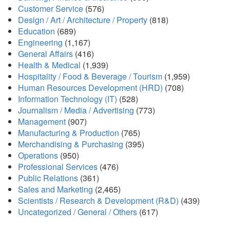
Customer Service
(576)
Design / Art / Architecture / Property
(818)
Education
(689)
Engineering
(1,167)
General Affairs
(416)
Health & Medical
(1,939)
Hospitality / Food & Beverage / Tourism
(1,959)
Human Resources Development (HRD)
(708)
Information Technology (IT)
(528)
Journalism / Media / Advertising
(773)
Management
(907)
Manufacturing & Production
(765)
Merchandising & Purchasing
(395)
Operations
(950)
Professional Services
(476)
Public Relations
(361)
Sales and Marketing
(2,465)
Scientists / Research & Development (R&D)
(439)
Uncategorized / General / Others
(617)