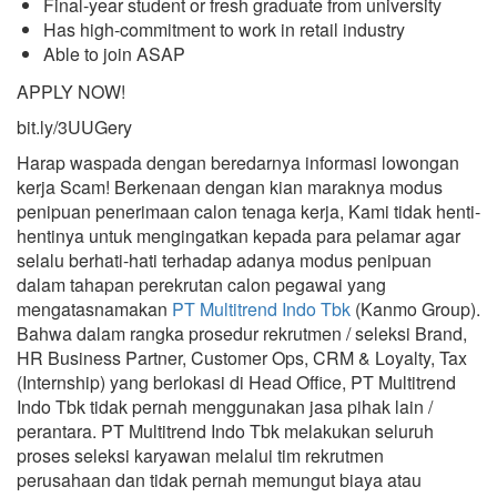
Final-year student or fresh graduate from university
Has high-commitment to work in retail industry
Able to join ASAP
APPLY NOW!
bit.ly/3UUGery
Harap waspada dengan beredarnya informasi lowongan
kerja Scam! Berkenaan dengan kian maraknya modus
penipuan penerimaan calon tenaga kerja, Kami tidak henti-
hentinya untuk mengingatkan kepada para pelamar agar
selalu berhati-hati terhadap adanya modus penipuan
dalam tahapan perekrutan calon pegawai yang
mengatasnamakan
PT Multitrend Indo Tbk
(Kanmo Group).
Bahwa dalam rangka prosedur rekrutmen / seleksi Brand,
HR Business Partner, Customer Ops, CRM & Loyalty, Tax
(Internship) yang berlokasi di Head Office, PT Multitrend
Indo Tbk tidak pernah menggunakan jasa pihak lain /
perantara. PT Multitrend Indo Tbk melakukan seluruh
proses seleksi karyawan melalui tim rekrutmen
perusahaan dan tidak pernah memungut biaya atau