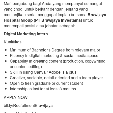
Mari bergabung bagi Anda yang mempunyai semangat
yang tinggi untuk berkarir dengan jenjang yang
menjanjikan serta menggapai impian bersama
Brawijaya
Hospital Group (PT Brawijaya Investama)
untuk
menempati posisi atau jabatan sebagai:
Digital Marketing Intern
Kualifikasi:
Minimum of Bachelor's Degree from relevant major
Fluency in digital marketing & social media space
Capability in creating content (production, copywriting
or content editing)
Skill in using Canva / Adobe is a plus
Creative, sociable, detail-oriented and a team player
Open to fresh graduate or current student
Internship to last for at least 3 months
APPLY NOW!
bit.ly/RecruitmentBrawijaya