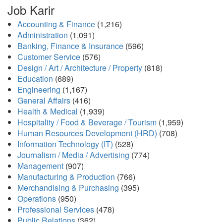
Job Karir
Accounting & Finance
(1,216)
Administration
(1,091)
Banking, Finance & Insurance
(596)
Customer Service
(576)
Design / Art / Architecture / Property
(818)
Education
(689)
Engineering
(1,167)
General Affairs
(416)
Health & Medical
(1,939)
Hospitality / Food & Beverage / Tourism
(1,959)
Human Resources Development (HRD)
(708)
Information Technology (IT)
(528)
Journalism / Media / Advertising
(774)
Management
(907)
Manufacturing & Production
(766)
Merchandising & Purchasing
(395)
Operations
(950)
Professional Services
(478)
Public Relations
(362)