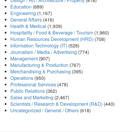
Design / Art / Architecture / Property
(818)
Education
(689)
Engineering
(1,167)
General Affairs
(416)
Health & Medical
(1,939)
Hospitality / Food & Beverage / Tourism
(1,960)
Human Resources Development (HRD)
(708)
Information Technology (IT)
(528)
Journalism / Media / Advertising
(774)
Management
(907)
Manufacturing & Production
(767)
Merchandising & Purchasing
(395)
Operations
(950)
Professional Services
(478)
Public Relations
(362)
Sales and Marketing
(2,467)
Scientists / Research & Development (R&D)
(440)
Uncategorized / General / Others
(618)