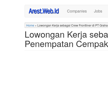
Skip
Companies
Jobs
to
main
content
Home
»
Lowongan Kerja sebagai Crew Frontliner di PT Grah
Lowongan Kerja sebag
Penempatan Cempaka