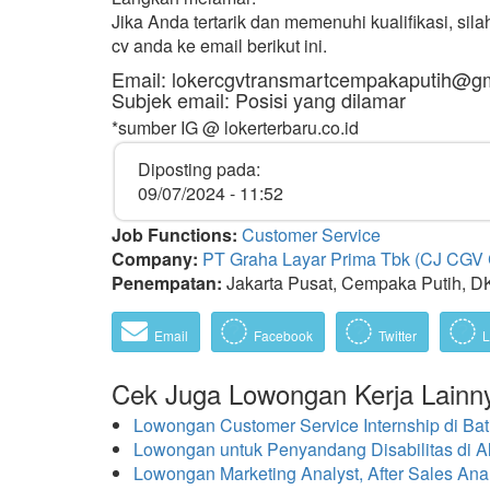
Jika Anda tertarik dan memenuhi kualifikasi, sil
cv anda ke email berikut ini.
Email: lokercgvtransmartcempakaputih@g
Subjek email: Posisi yang dilamar
*sumber IG @ lokerterbaru.co.id
Diposting pada:
09/07/2024 - 11:52
Job Functions:
Customer Service
Company:
PT Graha Layar Prima Tbk (CJ CGV
Penempatan:
Jakarta Pusat, Cempaka Putih, DK
Email
Facebook
Twitter
L
Cek Juga Lowongan Kerja Lainn
Lowongan Customer Service Internship di Ba
Lowongan untuk Penyandang Disabilitas di A
Lowongan Marketing Analyst, After Sales Analy