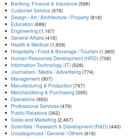
Banking, Finance & Insurance
(596)
Customer Service
(576)
Design / Art / Architecture / Property
(818)
Education
(689)
Engineering
(1,167)
General Affairs
(416)
Health & Medical
(1,939)
Hospitality / Food & Beverage / Tourism
(1,960)
Human Resources Development (HRD)
(708)
Information Technology (IT)
(528)
Journalism / Media / Advertising
(774)
Management
(907)
Manufacturing & Production
(767)
Merchandising & Purchasing
(395)
Operations
(950)
Professional Services
(478)
Public Relations
(362)
Sales and Marketing
(2,467)
Scientists / Research & Development (R&D)
(440)
Uncategorized / General / Others
(618)