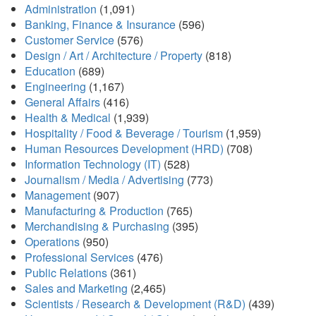
Administration
(1,091)
Banking, Finance & Insurance
(596)
Customer Service
(576)
Design / Art / Architecture / Property
(818)
Education
(689)
Engineering
(1,167)
General Affairs
(416)
Health & Medical
(1,939)
Hospitality / Food & Beverage / Tourism
(1,959)
Human Resources Development (HRD)
(708)
Information Technology (IT)
(528)
Journalism / Media / Advertising
(773)
Management
(907)
Manufacturing & Production
(765)
Merchandising & Purchasing
(395)
Operations
(950)
Professional Services
(476)
Public Relations
(361)
Sales and Marketing
(2,465)
Scientists / Research & Development (R&D)
(439)