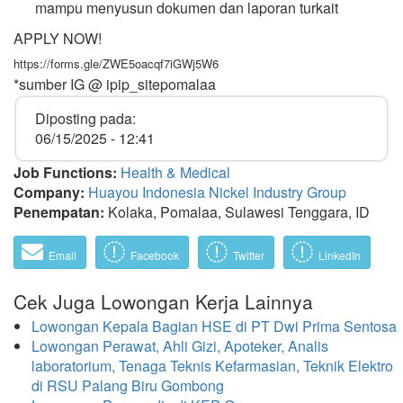
mampu menyusun dokumen dan laporan turkait
APPLY NOW!
https://forms.gle/ZWE5oacqf7iGWj5W6
*sumber IG @ ipip_sitepomalaa
Diposting pada:
06/15/2025 - 12:41
Job Functions:
Health & Medical
Company:
Huayou Indonesia Nickel Industry Group
Penempatan:
Kolaka, Pomalaa, Sulawesi Tenggara, ID
Email
Facebook
Twitter
LinkedIn
Cek Juga Lowongan Kerja Lainnya
Lowongan Kepala Bagian HSE di PT Dwi Prima Sentosa
Lowongan Perawat, Ahli Gizi, Apoteker, Analis
laboratorium, Tenaga Teknis Kefarmasian, Teknik Elektro
di RSU Palang Biru Gombong