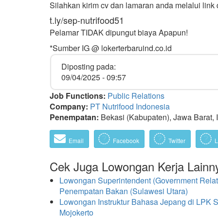
Silahkan kirim cv dan lamaran anda melalui link 
t.ly/sep-nutrifood51
Pelamar TIDAK dipungut biaya Apapun!
*Sumber IG @ lokerterbaruind.co.id
Diposting pada:
09/04/2025 - 09:57
Job Functions:
Public Relations
Company:
PT Nutrifood Indonesia
Penempatan:
Bekasi (Kabupaten), Jawa Barat, 
Email
Facebook
Twitter
L
Cek Juga Lowongan Kerja Lainn
Lowongan Superintendent (Government Relatio
Penempatan Bakan (Sulawesi Utara)
Lowongan Instruktur Bahasa Jepang di LPK 
Mojokerto