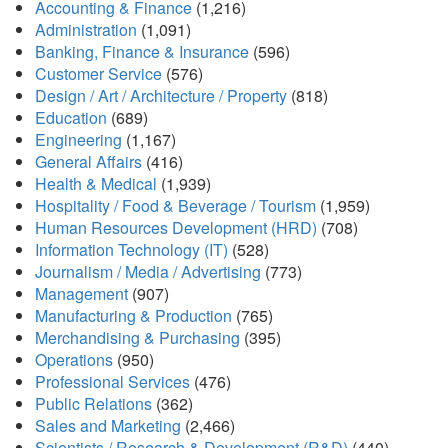
Accounting & Finance
(1,216)
Administration
(1,091)
Banking, Finance & Insurance
(596)
Customer Service
(576)
Design / Art / Architecture / Property
(818)
Education
(689)
Engineering
(1,167)
General Affairs
(416)
Health & Medical
(1,939)
Hospitality / Food & Beverage / Tourism
(1,959)
Human Resources Development (HRD)
(708)
Information Technology (IT)
(528)
Journalism / Media / Advertising
(773)
Management
(907)
Manufacturing & Production
(765)
Merchandising & Purchasing
(395)
Operations
(950)
Professional Services
(476)
Public Relations
(362)
Sales and Marketing
(2,466)
Scientists / Research & Development (R&D)
(440)