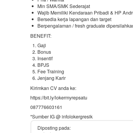
Min SMA/SMK Sederajat
Wajib Memiliki Kendaraan Pribadi & HP Andr
Bersedia kerja lapangan dan target
Berpengalaman / fresh graduate dipersilahka
BENEFIT:
Gaji
Bonus
Insentif
BPJS
Fee Training
Jenjang Karir
Kirimkan CV anda ke:
https://bit.ly/lokermyrepsatu
087776603161
*Sumber IG @ infolokergresik
Diposting pada: