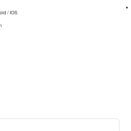
oid / IOS
n