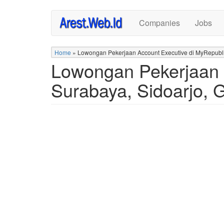
Skip
Companies
Jobs
to
main
content
Home
»
Lowongan Pekerjaan Account Executive di MyRepubli
Lowongan Pekerjaan 
Surabaya, Sidoarjo, G