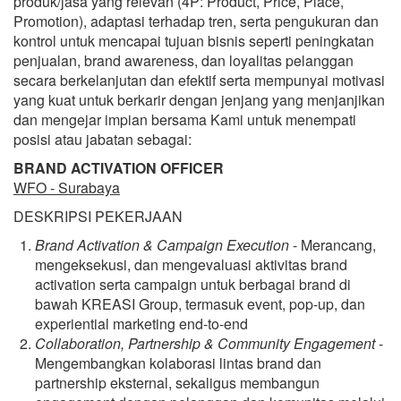
produk/jasa yang relevan (4P: Product, Price, Place,
Promotion), adaptasi terhadap tren, serta pengukuran dan
kontrol untuk mencapai tujuan bisnis seperti peningkatan
penjualan, brand awareness, dan loyalitas pelanggan
secara berkelanjutan dan efektif serta mempunyai motivasi
yang kuat untuk berkarir dengan jenjang yang menjanjikan
dan mengejar impian bersama Kami untuk menempati
posisi atau jabatan sebagai:
BRAND ACTIVATION OFFICER
WFO - Surabaya
DESKRIPSI PEKERJAAN
Brand Activation & Campaign Execution
- Merancang,
mengeksekusi, dan mengevaluasi aktivitas brand
activation serta campaign untuk berbagai brand di
bawah KREASI Group, termasuk event, pop-up, dan
experiential marketing end-to-end
Collaboration, Partnership & Community Engagement
-
Mengembangkan kolaborasi lintas brand dan
partnership eksternal, sekaligus membangun