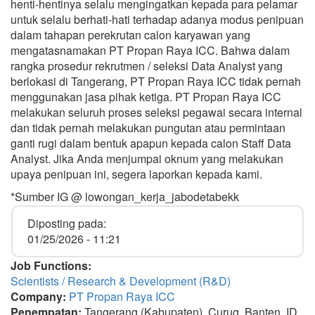
henti-hentinya selalu mengingatkan kepada para pelamar
untuk selalu berhati-hati terhadap adanya modus penipuan
dalam tahapan perekrutan calon karyawan yang
mengatasnamakan PT Propan Raya ICC. Bahwa dalam
rangka prosedur rekrutmen / seleksi Data Analyst yang
berlokasi di Tangerang, PT Propan Raya ICC tidak pernah
menggunakan jasa pihak ketiga. PT Propan Raya ICC
melakukan seluruh proses seleksi pegawai secara internal
dan tidak pernah melakukan pungutan atau permintaan
ganti rugi dalam bentuk apapun kepada calon Staff Data
Analyst. Jika Anda menjumpai oknum yang melakukan
upaya penipuan ini, segera laporkan kepada kami.
*Sumber IG @ lowongan_kerja_jabodetabekk
Diposting pada:
01/25/2026 - 11:21
Job Functions:
Scientists / Research & Development (R&D)
Company:
PT Propan Raya ICC
Penempatan:
Tangerang (Kabupaten), Curug, Banten, ID