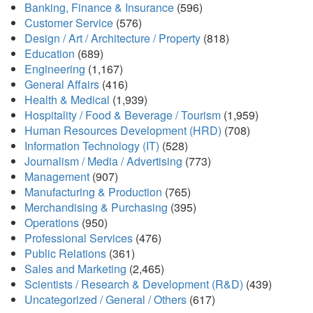
Banking, Finance & Insurance
(596)
Customer Service
(576)
Design / Art / Architecture / Property
(818)
Education
(689)
Engineering
(1,167)
General Affairs
(416)
Health & Medical
(1,939)
Hospitality / Food & Beverage / Tourism
(1,959)
Human Resources Development (HRD)
(708)
Information Technology (IT)
(528)
Journalism / Media / Advertising
(773)
Management
(907)
Manufacturing & Production
(765)
Merchandising & Purchasing
(395)
Operations
(950)
Professional Services
(476)
Public Relations
(361)
Sales and Marketing
(2,465)
Scientists / Research & Development (R&D)
(439)
Uncategorized / General / Others
(617)