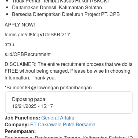
Tidak Pernah Terlibat Kasus Hukum (SKCK)
Diutamakan Domisili Kalimantan Selatan
Bersedia Ditempatkan Diseluruh Project PT. CPB
APPLY NOW!
forms.gle/df5fngVUteS5Rrz17
atau
s.id/CPBRecruitment
DISCLAIMER: The entire recruitment process that we do is
FREE without being charged. Please be wise in choosing
information. Thank you.
*Sumber IG @ lowongan.pertambangan
Diposting pada:
12/21/2025 - 15:17
Job Functions:
General Affairs
Company:
PT Cakrawala Putra Bersama
Penempatan:
Banjarmasin, Banjarmasin Tengah, Kalimantan Selatan, ID