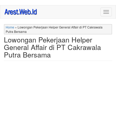
Skip
Togg
to
navig
main
content
Home
»
Lowongan Pekerjaan Helper General Affair di PT Cakrawala
Putra Bersama
Lowongan Pekerjaan Helper
General Affair di PT Cakrawala
Putra Bersama