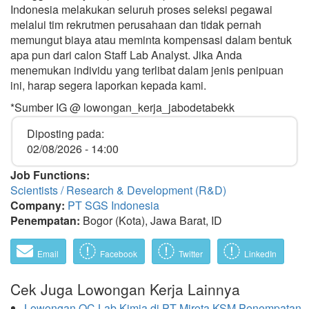
Indonesia melakukan seluruh proses seleksi pegawai
melalui tim rekrutmen perusahaan dan tidak pernah
memungut biaya atau meminta kompensasi dalam bentuk
apa pun dari calon Staff Lab Analyst. Jika Anda
menemukan individu yang terlibat dalam jenis penipuan
ini, harap segera laporkan kepada kami.
*Sumber IG @ lowongan_kerja_jabodetabekk
Diposting pada:
02/08/2026 - 14:00
Job Functions:
Scientists / Research & Development (R&D)
Company:
PT SGS Indonesia
Penempatan:
Bogor (Kota), Jawa Barat, ID
Email
Facebook
Twitter
LinkedIn
Cek Juga Lowongan Kerja Lainnya
Lowongan QC Lab Kimia di PT Mirota KSM Penempatan