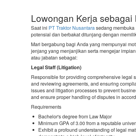
Lowongan Kerja sebagai Le
Saat ini
PT Traktor Nusantara
sedang membuka
potensial dan berbakat ditunjang dengan memi
Mari bergabung bagi Anda yang mempunyai motiv
jenjang yang menjanjikan serta mengejar impia
atau jabatan sebagai:
Legal Staff (Litigation)
Responsible for providing comprehensive legal su
and reviewing agreements, and ensuring complia
issues and litigation processes to prevent busine
and ensure proper handling of disputes in accord
Requirements
Bachelor's degree from Law Major
Minimum GPA of 3.00 from a reputable univer
Exhibit a profound understanding of legal mat