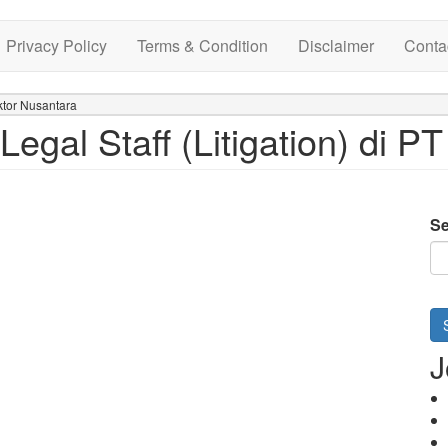
Privacy Policy
Terms & Condition
Disclaimer
Conta
ktor Nusantara
gal Staff (Litigation) di P
Se
J