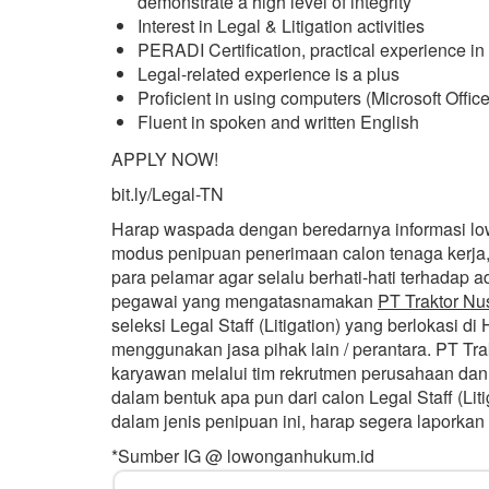
demonstrate a high level of integrity
Interest in Legal & Litigation activities
PERADI Certification, practical experience in 
Legal-related experience is a plus
Proficient in using computers (Microsoft Office,
Fluent in spoken and written English
APPLY NOW!
bit.ly/Legal-TN
Harap waspada dengan beredarnya informasi l
modus penipuan penerimaan calon tenaga kerja,
para pelamar agar selalu berhati-hati terhadap
pegawai yang mengatasnamakan
PT Traktor Nu
seleksi Legal Staff (Litigation) yang berlokasi d
menggunakan jasa pihak lain / perantara. PT Tr
karyawan melalui tim rekrutmen perusahaan da
dalam bentuk apa pun dari calon Legal Staff (Lit
dalam jenis penipuan ini, harap segera laporkan
*Sumber IG @ lowonganhukum.id