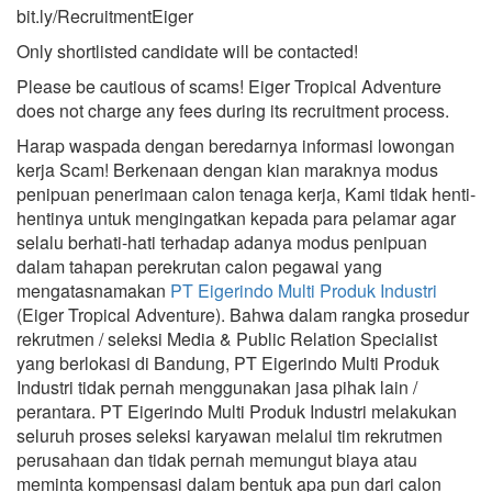
bit.ly/RecruitmentEiger
Only shortlisted candidate will be contacted!
Please be cautious of scams! Eiger Tropical Adventure
does not charge any fees during its recruitment process.
Harap waspada dengan beredarnya informasi lowongan
kerja Scam! Berkenaan dengan kian maraknya modus
penipuan penerimaan calon tenaga kerja, Kami tidak henti-
hentinya untuk mengingatkan kepada para pelamar agar
selalu berhati-hati terhadap adanya modus penipuan
dalam tahapan perekrutan calon pegawai yang
mengatasnamakan
PT Eigerindo Multi Produk Industri
(Eiger Tropical Adventure). Bahwa dalam rangka prosedur
rekrutmen / seleksi Media & Public Relation Specialist
yang berlokasi di Bandung, PT Eigerindo Multi Produk
Industri tidak pernah menggunakan jasa pihak lain /
perantara. PT Eigerindo Multi Produk Industri melakukan
seluruh proses seleksi karyawan melalui tim rekrutmen
perusahaan dan tidak pernah memungut biaya atau
meminta kompensasi dalam bentuk apa pun dari calon