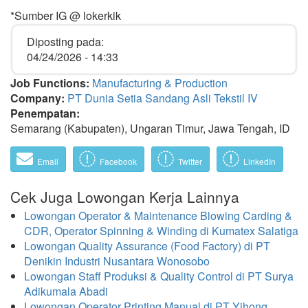
*Sumber IG @ lokerkik
Diposting pada:
04/24/2026 - 14:33
Job Functions:
Manufacturing & Production
Company:
PT Dunia Setia Sandang Asli Tekstil IV
Penempatan:
Semarang (Kabupaten), Ungaran Timur, Jawa Tengah, ID
Email
Facebook
Twitter
LinkedIn
Cek Juga Lowongan Kerja Lainnya
Lowongan Operator & Maintenance Blowing Carding &
CDR, Operator Spinning & Winding di Kumatex Salatiga
Lowongan Quality Assurance (Food Factory) di PT
Denikin Industri Nusantara Wonosobo
Lowongan Staff Produksi & Quality Control di PT Surya
Adikumala Abadi
Lowongan Operator Printing Manual di PT Yihong