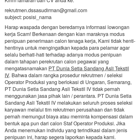
Kirim lamaran dan CV anda ke:
rekrutmen.dssasudirman@gmail.com
subject: posisi_nama
Harap waspada dengan beredarnya informasi lowongan
kerja Scam! Berkenaan dengan kian maraknya modus
penipuan penerimaan calon tenaga kerja, Kami tidak henti-
hentinya untuk mengingatkan kepada para pelamar agar
selalu berhati-hati terhadap adanya modus penipuan
dalam tahapan perekrutan calon pegawai yang
mengatasnamakan
PT Dunia Setia Sandang Asli Tekstil
IV
. Bahwa dalam rangka prosedur rekrutmen / seleksi
Operator Produksi yang berlokasi di Ungaran, Semarang,
PT Dunia Setia Sandang Asli Tekstil IV tidak pernah
menggunakan jasa pihak lain / perantara. PT Dunia Setia
Sandang Asli Tekstil IV melakukan seluruh proses seleksi
karyawan melalui tim rekrutmen perusahaan dan tidak
pernah memungut biaya atau meminta kompensasi dalam
bentuk apa pun dari calon Staf Operator Produksi. Jika
Anda menemukan individu yang terindikasi dalam jenis
penipuan ini, harap segera laporkan kepada kami.