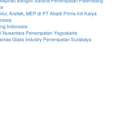
PT Asphalt Bangun Sarana Penempatan Palembang
ia
ur, Arsitek, MEP di PT Abadi Prima Inti Karya
onesia
ing Indonesia
si Nusantara Penempatan Yogyakarta
rthamas Glass Industry Penempatan Surabaya