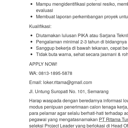
Mampu mengidentifikasi potensi resiko, memb
evaluasi
Membuat laporan perkembangan proyek untu
Kualifikasi:
Diutamakan lulusan PIKA atau Sarjana Tekni
Pengalaman minimal 2-3 tahun di bidangnya
Sanggup bekerja di bawah tekanan, cepat bera
Tidak buta warna, sehat secara jasmani & ro
APPLY NOW!
WA: 0813-1895-5878
Email: loker.ritama@gmail.com
Jl. Untung Suropati No. 101, Semarang
Harap waspada dengan beredarnya informasi l
modus penipuan penerimaan calon tenaga kerja,
para pelamar agar selalu berhati-hati terhadap
pegawai yang mengatasnamakan
PT Ritama Tu
seleksi Project Leader yang berlokasi di Head 