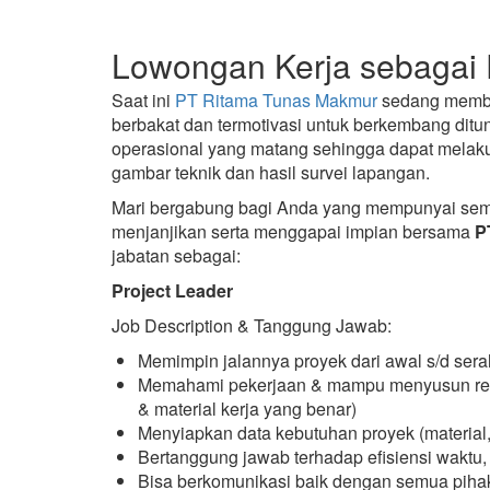
Lowongan Kerja sebagai 
Saat ini
PT Ritama Tunas Makmur
sedang mem
berbakat dan termotivasi untuk berkembang dit
operasional yang matang sehingga dapat melakuk
gambar teknik dan hasil survei lapangan.
Mari bergabung bagi Anda yang mempunyai seman
menjanjikan serta menggapai impian bersama
P
jabatan sebagai:
Project Leader
Job Description & Tanggung Jawab:
Memimpin jalannya proyek dari awal s/d sera
Memahami pekerjaan & mampu menyusun renc
& material kerja yang benar)
Menyiapkan data kebutuhan proyek (material, s
Bertanggung jawab terhadap efisiensi waktu
Bisa berkomunikasi baik dengan semua piha