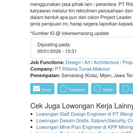
menggunakan jasa pihak lain / perantara. PT R
karyawan melalui tim rekrutmen perusahaan da
dalam bentuk apa pun dari calon Project Leader
jenis penipuan ini, harap segera laporkan kepad
*Sumber IG @ lokersemarang.update
Diposting pada:
05/01/2026 - 10:31
Job Functions:
Design / Art / Architecture / Prop
Company:
PT Ritama Tunas Makmur
Penempatan:
Semarang (Kota), Mijen, Jawa Te
Email
Facebook
Twitter
L
Cek Juga Lowongan Kerja Lainn
Lowongan Staff Design Engineer di PT Wang
Lowongan Desain Grafis, Satpam/Security, Cl
Lowongan Mine Plan Engineer di KPP Mining 