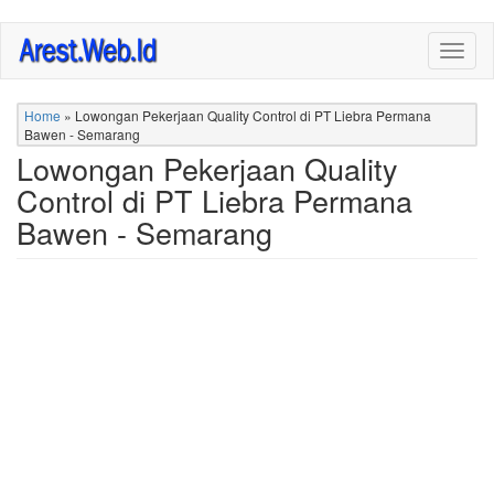
Skip
Togg
to
navig
main
content
Home
»
Lowongan Pekerjaan Quality Control di PT Liebra Permana
Bawen - Semarang
Lowongan Pekerjaan Quality
Control di PT Liebra Permana
Bawen - Semarang