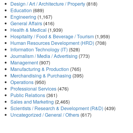
Design / Art / Architecture / Property
(818)
Education
(689)
Engineering
(1,167)
General Affairs
(416)
Health & Medical
(1,939)
Hospitality / Food & Beverage / Tourism
(1,959)
Human Resources Development (HRD)
(708)
Information Technology (IT)
(528)
Journalism / Media / Advertising
(773)
Management
(907)
Manufacturing & Production
(765)
Merchandising & Purchasing
(395)
Operations
(950)
Professional Services
(476)
Public Relations
(361)
Sales and Marketing
(2,465)
Scientists / Research & Development (R&D)
(439)
Uncategorized / General / Others
(617)