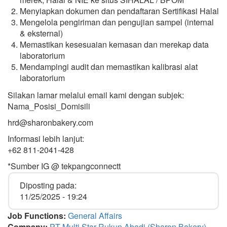
Menyiapkan dokumen dan pendaftaran Sertifikasi Halal
Mengelola pengiriman dan pengujian sampel (internal
& eksternal)
Memastikan kesesuaian kemasan dan merekap data
laboratorium
Mendampingi audit dan memastikan kalibrasi alat
laboratorium
Silakan lamar melalui email kami dengan subjek:
Nama_Posisi_Domisili
hrd@sharonbakery.com
Informasi lebih lanjut:
+62 811-2041-428
*Sumber IG @ tekpangconnectt
Diposting pada:
11/25/2025 - 19:24
Job Functions:
General Affairs
Company:
PT Multi Star Rukun Abadi (Sharon Bakery)