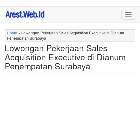
Skip
Togg
to
navig
main
content
Home
»
Lowongan Pekerjaan Sales Acquisition Executive di Dianum
Penempatan Surabaya
Lowongan Pekerjaan Sales
Acquisition Executive di Dianum
Penempatan Surabaya