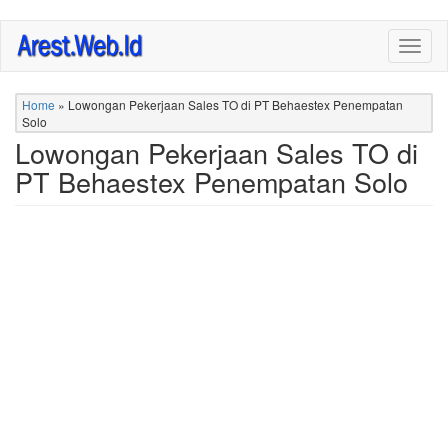
Skip
Togg
to
navig
main
content
Home
»
Lowongan Pekerjaan Sales TO di PT Behaestex Penempatan
Solo
Lowongan Pekerjaan Sales TO di
PT Behaestex Penempatan Solo