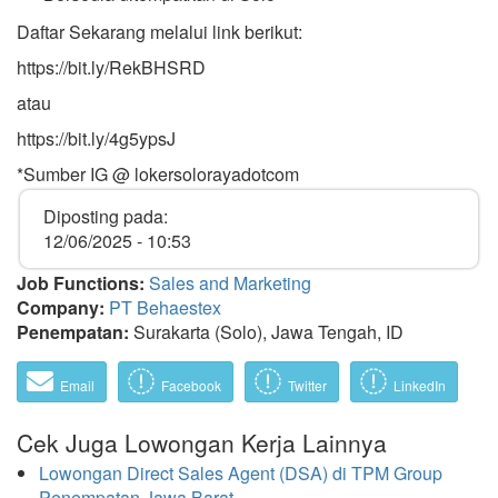
Daftar Sekarang melalui link berikut:
https://bit.ly/RekBHSRD
atau
https://bit.ly/4g5ypsJ
*Sumber IG @ lokersolorayadotcom
Diposting pada:
12/06/2025 - 10:53
Job Functions:
Sales and Marketing
Company:
PT Behaestex
Penempatan:
Surakarta (Solo), Jawa Tengah, ID
Email
Facebook
Twitter
LinkedIn
Cek Juga Lowongan Kerja Lainnya
Lowongan Direct Sales Agent (DSA) di TPM Group
Penempatan Jawa Barat