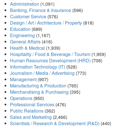
Administration
(1,091)
Banking, Finance & Insurance
(596)
Customer Service
(576)
Design / Art / Architecture / Property
(818)
Education
(689)
Engineering
(1,167)
General Affairs
(416)
Health & Medical
(1,939)
Hospitality / Food & Beverage / Tourism
(1,959)
Human Resources Development (HRD)
(708)
Information Technology (IT)
(528)
Journalism / Media / Advertising
(773)
Management
(907)
Manufacturing & Production
(765)
Merchandising & Purchasing
(395)
Operations
(950)
Professional Services
(476)
Public Relations
(362)
Sales and Marketing
(2,466)
Scientists / Research & Development (R&D)
(440)