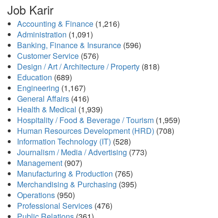
Job Karir
Accounting & Finance
(1,216)
Administration
(1,091)
Banking, Finance & Insurance
(596)
Customer Service
(576)
Design / Art / Architecture / Property
(818)
Education
(689)
Engineering
(1,167)
General Affairs
(416)
Health & Medical
(1,939)
Hospitality / Food & Beverage / Tourism
(1,959)
Human Resources Development (HRD)
(708)
Information Technology (IT)
(528)
Journalism / Media / Advertising
(773)
Management
(907)
Manufacturing & Production
(765)
Merchandising & Purchasing
(395)
Operations
(950)
Professional Services
(476)
Public Relations
(361)