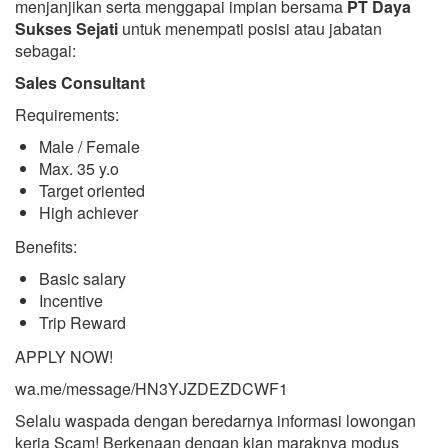
menjanjikan serta menggapai impian bersama
PT Daya
Sukses Sejati
untuk menempati posisi atau jabatan
sebagai:
Sales Consultant
Requirements:
Male / Female
Max. 35 y.o
Target oriented
High achiever
Benefits:
Basic salary
Incentive
Trip Reward
APPLY NOW!
wa.me/message/HN3YJZDEZDCWF1
Selalu waspada dengan beredarnya informasi lowongan
kerja Scam! Berkenaan dengan kian maraknya modus