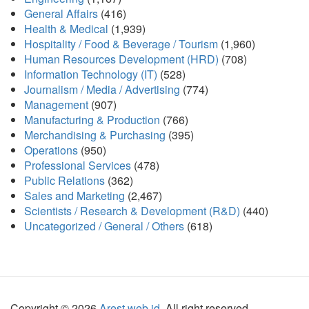
General Affairs
(416)
Health & Medical
(1,939)
Hospitality / Food & Beverage / Tourism
(1,960)
Human Resources Development (HRD)
(708)
Information Technology (IT)
(528)
Journalism / Media / Advertising
(774)
Management
(907)
Manufacturing & Production
(766)
Merchandising & Purchasing
(395)
Operations
(950)
Professional Services
(478)
Public Relations
(362)
Sales and Marketing
(2,467)
Scientists / Research & Development (R&D)
(440)
Uncategorized / General / Others
(618)
Copyright © 2026
Arest.web.id
. All right reserved.