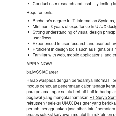
Conduct user research and usability testing 
Requirements:
Bachelor's degree in IT, Information Systems
Minimum 3 years of experience in UI/UX desig
Strong understanding of visual design principl
user flows
Experienced in user research and user behav
Proficient in design tools such as Figma or si
Familiar with web, mobile applications, and e
APPLY NOW!
bit.ly/SSIACareer
Harap waspada dengan beredarnya informasi l
modus penipuan penerimaan calon tenaga kerja,
para pelamar agar selalu berhati-hati terhadap
pegawai yang mengatasnamakan
PT Surya Seme
rekrutmen / seleksi UI/UX Designer yang berloka
pernah menggunakan jasa pihak lain / perantar
proses seleksi karyawan melalui tim rekrutmen