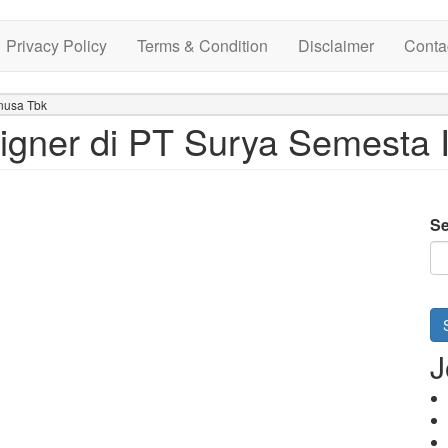
Privacy Policy
Terms & Condition
Disclaimer
Conta
nusa Tbk
gner di PT Surya Semesta I
Se
J