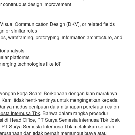
for continuous design improvement
, Visual Communication Design (DKV), or related fields
n or similar roles
es, wireframing, prototyping, information architecture, and
ior analysis
milar platforms
merging technologies like IoT
owongan kerja Scam! Berkenaan dengan kian maraknya
 Kami tidak henti-hentinya untuk mengingatkan kepada
 adanya modus penipuan dalam tahapan perekrutan calon
sta Internusa Tbk
. Bahwa dalam rangka prosedur
si di Head Office, PT Surya Semesta Internusa Tbk tidak
a. PT Surya Semesta Internusa Tbk melakukan seluruh
 perusahaan dan tidak pernah memungut biaya atau