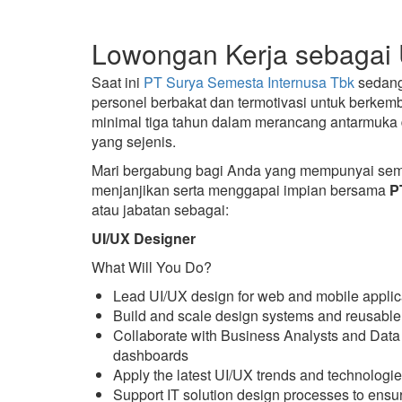
Lowongan Kerja sebagai 
Saat ini
PT Surya Semesta Internusa Tbk
sedan
personel berbakat dan termotivasi untuk berkem
minimal tiga tahun dalam merancang antarmuka 
yang sejenis.
Mari bergabung bagi Anda yang mempunyai seman
menjanjikan serta menggapai impian bersama
P
atau jabatan sebagai:
UI/UX Designer
What Will You Do?
Lead UI/UX design for web and mobile applic
Build and scale design systems and reusable
Collaborate with Business Analysts and Data 
dashboards
Apply the latest UI/UX trends and technologi
Support IT solution design processes to ensu