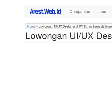
Skip
Companies
Jobs
to
main
content
Home
»
Lowongan UI/UX Designer di PT Surya Semesta Inter
Lowongan UI/UX Desi