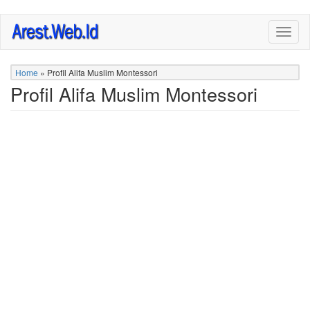
Skip
Togg
to
navig
main
content
Home
»
Profil Alifa Muslim Montessori
Profil Alifa Muslim Montessori