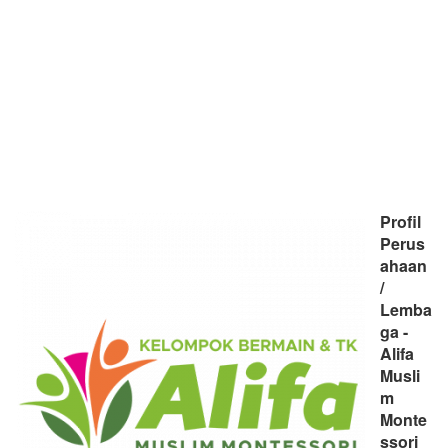
Profil
Perus
ahaan
/
Lemba
ga -
Alifa
Musli
m
Monte
ssori