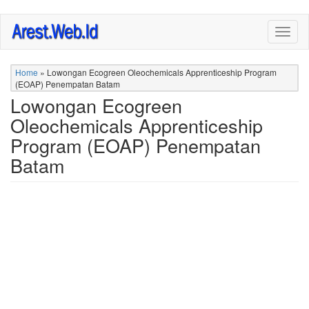
Skip
Togg
to
navig
main
content
Home
»
Lowongan Ecogreen Oleochemicals Apprenticeship Program
(EOAP) Penempatan Batam
Lowongan Ecogreen
Oleochemicals Apprenticeship
Program (EOAP) Penempatan
Batam