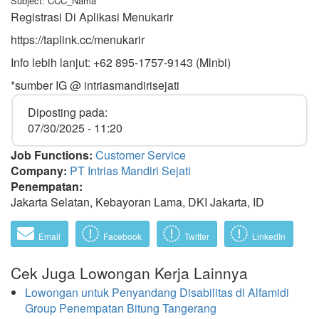
Subject: CCC_Nama
Registrasi Di Aplikasi Menukarir
https://taplink.cc/menukarir
Info lebih lanjut: +62 895-1757-9143 (Mlnbi)
*sumber IG @ intriasmandirisejati
Diposting pada:
07/30/2025 - 11:20
Job Functions:
Customer Service
Company:
PT Intrias Mandiri Sejati
Penempatan:
Jakarta Selatan, Kebayoran Lama, DKI Jakarta, ID
Email
Facebook
Twitter
LinkedIn
Cek Juga Lowongan Kerja Lainnya
Lowongan untuk Penyandang Disabilitas di Alfamidi
Group Penempatan Bitung Tangerang