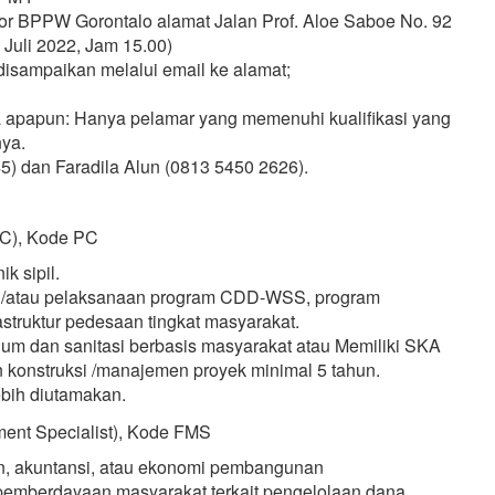
ntor BPPW Gorontalo alamat Jalan Prof. Aloe Saboe No. 92
 Juli 2022, Jam 15.00)
isampaikan melalui email ke alamat;
aya apapun: Hanya pelamar yang memenuhi kualifikasi yang
nya.
5) dan Faradila Alun (0813 5450 2626).
/PC), Kode PC
k sipil.
n/atau pelaksanaan program CDD-WSS, program
astruktur pedesaan tingkat masyarakat.
um dan sanitasi berbasis masyarakat atau Memiliki SKA
 konstruksi /manajemen proyek minimal 5 tahun.
bih diutamakan.
ent Specialist), Kode FMS
n, akuntansi, atau ekonomi pembangunan
emberdayaan masyarakat terkait pengelolaan dana