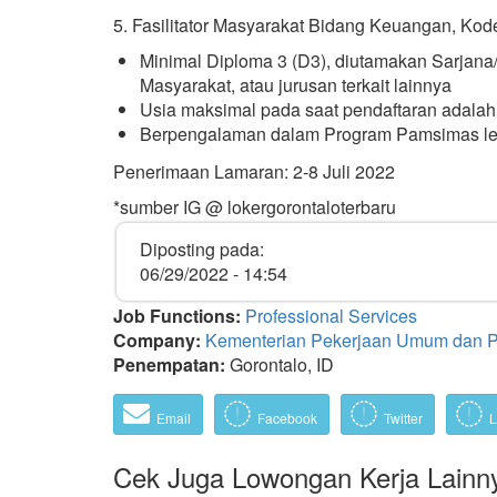
5. Fasilitator Masyarakat Bidang Keuangan, Ko
Minimal Diploma 3 (D3), diutamakan Sarjan
Masyarakat, atau jurusan terkait lainnya
Usia maksimal pada saat pendaftaran adalah
Berpengalaman dalam Program Pamsimas le
Penerimaan Lamaran: 2-8 Juli 2022
*sumber IG @ lokergorontaloterbaru
Diposting pada:
06/29/2022 - 14:54
Job Functions:
Professional Services
Company:
Kementerian Pekerjaan Umum dan 
Penempatan:
Gorontalo, ID
Email
Facebook
Twitter
L
Cek Juga Lowongan Kerja Lainn