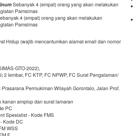
Minum
Sebanyak 4 (empat) orang yang akan melakukan
egiatan Pamsimas
ebanyak 4 (empat) orang yang akan melakukan
egiatan Pamsimas
ayat Hidup (wajib mencantumkan alamat email dan nomor
MSIMAS-GTO-2022),
(4x6) 2 lembar, FC KTP, FC NPWP, FC Surat Pengalaman/
i Prasarana Permukiman Wilayah Gorontalo, Jalan Prof.
k kanan amplop dan surat lamaran
ode PC
t Spesialist - Kode FMS
r - Kode DC
e FM WSS
 FM F