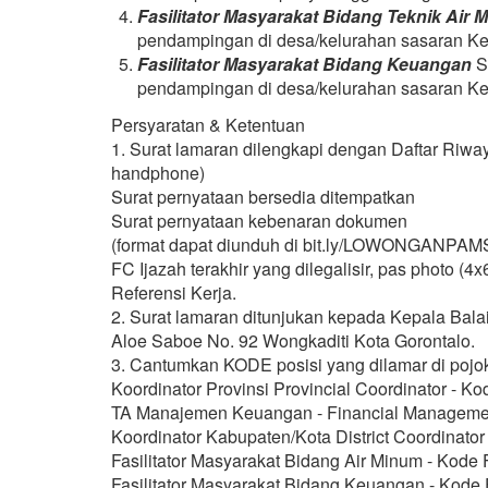
Fasilitator Masyarakat Bidang Teknik Air 
pendampingan di desa/kelurahan sasaran K
Fasilitator Masyarakat Bidang Keuangan
S
pendampingan di desa/kelurahan sasaran K
Persyaratan & Ketentuan
1. Surat lamaran dilengkapi dengan Daftar Riw
handphone)
Surat pernyataan bersedia ditempatkan
Surat pernyataan kebenaran dokumen
(format dapat diunduh di bit.ly/LOWONGANPA
FC Ijazah terakhir yang dilegalisir, pas photo 
Referensi Kerja.
2. Surat lamaran ditunjukan kepada Kepala Bala
Aloe Saboe No. 92 Wongkaditi Kota Gorontalo.
3. Cantumkan KODE posisi yang dilamar di pojo
Koordinator Provinsi Provincial Coordinator - K
TA Manajemen Keuangan - Financial Managemen
Koordinator Kabupaten/Kota District Coordinato
Fasilitator Masyarakat Bidang Air Minum - Kod
Fasilitator Masyarakat Bidang Keuangan - Kode