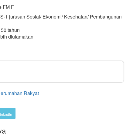
de FM F
a/S-1 jurusan Sosial/ Ekonomi/ Kesehatan/ Pembangunan
 50 tahun
bih diutamakan
Perumahan Rakyat
inkedIn
ya