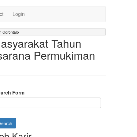
ct
Login
n Gorontalo
asyarakat Tahun
asarana Permukiman
arch Form
Search
ob Karir