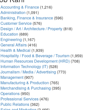
Accounting & Finance
(1,216)
Administration
(1,091)
Banking, Finance & Insurance
(596)
Customer Service
(576)
Design / Art / Architecture / Property
(818)
Education
(689)
Engineering
(1,167)
General Affairs
(416)
Health & Medical
(1,939)
Hospitality / Food & Beverage / Tourism
(1,959)
Human Resources Development (HRD)
(708)
Information Technology (IT)
(528)
Journalism / Media / Advertising
(773)
Management
(907)
Manufacturing & Production
(765)
Merchandising & Purchasing
(395)
Operations
(950)
Professional Services
(476)
Public Relations
(362)
Sales and Marketing
(2,466)