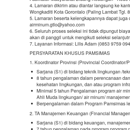
4. Lamaran dikirim atau diantar langsung ke ka
Wongkaditi Kota Gorontalo (Paling Lambat Tgl. 8
5. Lamaran beserta kelengkapannya dapat juga d
airminum.gtlo@yahoo.com
6. Seluruh proses seleksi ini tidak dipungut bi
akan di panggil untuk mengikuti seleksi selanjut
7. Layanan Informasi: Lilis Adam (0853 9759 094
PERSYARATAN KHUSUS PAMSIMAS
1. Koordinator Provinsi (Provincial Coordinator
Sarjana (S1) di bidang teknik lingkungan /tekni
8 tahun pengalaman dalam perencanaan da
kesehatan lingkungan, dan atau program infr
Minimal 5 tahun Pengalaman program air min
Ahli Muda lingkungan/ air minum/ manajemen
Berpengalaman dalam Program Pamsimas le
2. TA Manajemen Keuangan (Financial Managem
Sarjana (S1) di bidang keuangan, manajeme
7 tahun pengalaman pada program program p