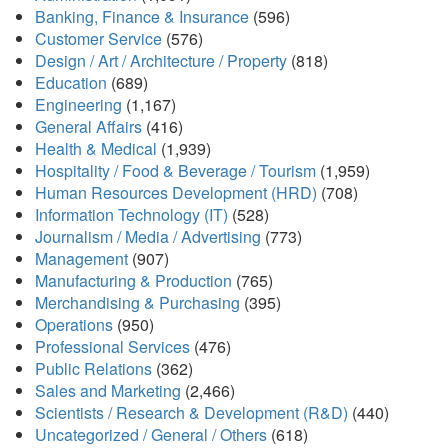
Banking, Finance & Insurance
(596)
Customer Service
(576)
Design / Art / Architecture / Property
(818)
Education
(689)
Engineering
(1,167)
General Affairs
(416)
Health & Medical
(1,939)
Hospitality / Food & Beverage / Tourism
(1,959)
Human Resources Development (HRD)
(708)
Information Technology (IT)
(528)
Journalism / Media / Advertising
(773)
Management
(907)
Manufacturing & Production
(765)
Merchandising & Purchasing
(395)
Operations
(950)
Professional Services
(476)
Public Relations
(362)
Sales and Marketing
(2,466)
Scientists / Research & Development (R&D)
(440)
Uncategorized / General / Others
(618)