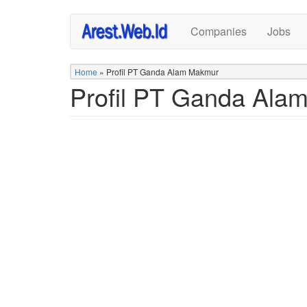
Skip
Companies
Jobs
to
main
content
Home
»
Profil PT Ganda Alam Makmur
Profil PT Ganda Ala