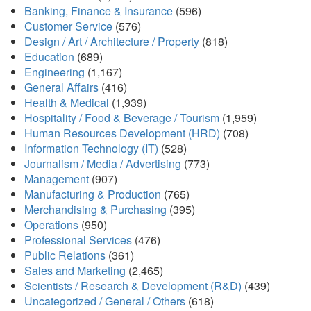
Banking, Finance & Insurance
(596)
Customer Service
(576)
Design / Art / Architecture / Property
(818)
Education
(689)
Engineering
(1,167)
General Affairs
(416)
Health & Medical
(1,939)
Hospitality / Food & Beverage / Tourism
(1,959)
Human Resources Development (HRD)
(708)
Information Technology (IT)
(528)
Journalism / Media / Advertising
(773)
Management
(907)
Manufacturing & Production
(765)
Merchandising & Purchasing
(395)
Operations
(950)
Professional Services
(476)
Public Relations
(361)
Sales and Marketing
(2,465)
Scientists / Research & Development (R&D)
(439)
Uncategorized / General / Others
(618)