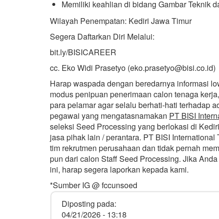
Memiliki keahlian di bidang Gambar Teknik d
Wilayah Penempatan: Kediri Jawa Timur
Segera Daftarkan Diri Melalui:
bit.ly/BISICAREER
cc. Eko Widi Prasetyo (eko.prasetyo@bisi.co.id)
Harap waspada dengan beredarnya informasi l
modus penipuan penerimaan calon tenaga kerja,
para pelamar agar selalu berhati-hati terhadap
pegawai yang mengatasnamakan
PT BISI Intern
seleksi Seed Processing yang berlokasi di Kedir
jasa pihak lain / perantara. PT BISI Internation
tim rekrutmen perusahaan dan tidak pernah me
pun dari calon Staff Seed Processing. Jika Anda
ini, harap segera laporkan kepada kami.
*Sumber IG @ fccunsoed
Diposting pada:
04/21/2026 - 13:18