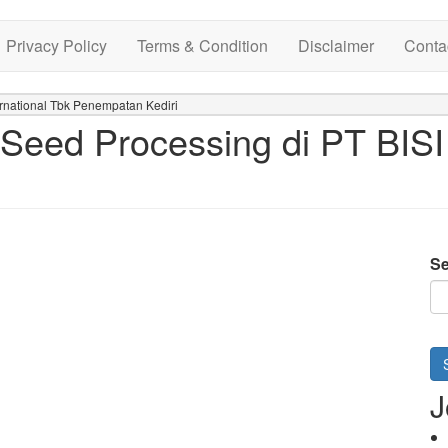
Privacy Policy
Terms & Condition
Disclaimer
Conta
rnational Tbk Penempatan Kediri
eed Processing di PT BISI 
Se
J