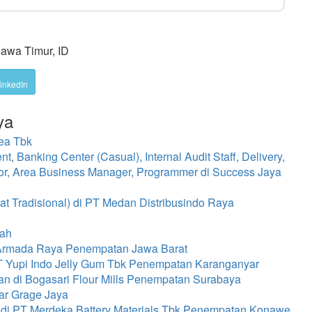
Jawa Timur, ID
inkedIn
ya
ea Tbk
Banking Center (Casual), Internal Audit Staff, Delivery,
isor, Area Business Manager, Programmer di Success Jaya
Tradisional) di PT Medan Distribusindo Raya
dah
 Armada Raya Penempatan Jawa Barat
T Yupi Indo Jelly Gum Tbk Penempatan Karanganyar
n di Bogasari Flour Mills Penempatan Surabaya
ar Grage Jaya
 di PT Merdeka Battery Materials Tbk Penempatan Konawe