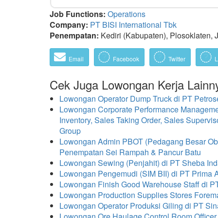
Job Functions:
Operations
Company:
PT BISI International Tbk
Penempatan:
Kediri (Kabupaten), Plosoklaten, 
Email
Facebook
Twitter
L
Cek Juga Lowongan Kerja Lainn
Lowongan Operator Dump Truck di PT Petros
Lowongan Corporate Performance Management, 
Inventory, Sales Taking Order, Sales Superv
Group
Lowongan Admin PBOT (Pedagang Besar Obat 
Penempatan Sei Rampah & Pancur Batu
Lowongan Sewing (Penjahit) di PT Sheba In
Lowongan Pengemudi (SIM BII) di PT Prima
Lowongan Finish Good Warehouse Staff di P
Lowongan Production Supplies Stores Forema
Lowongan Operator Produksi Giling di PT Sin
Lowongan Ore Haulage Control Room Officer