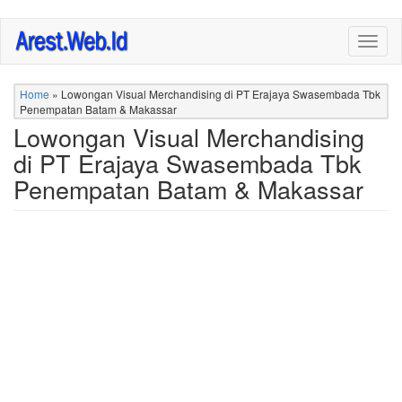
Skip
Togg
to
navig
main
content
Home
»
Lowongan Visual Merchandising di PT Erajaya Swasembada Tbk
Penempatan Batam & Makassar
Lowongan Visual Merchandising
di PT Erajaya Swasembada Tbk
Penempatan Batam & Makassar