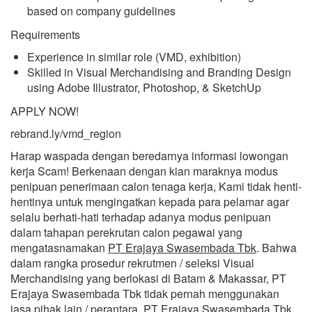
based on company guidelines
Requirements
Experience in similar role (VMD, exhibition)
Skilled in Visual Merchandising and Branding Design
using Adobe Illustrator, Photoshop, & SketchUp
APPLY NOW!
rebrand.ly/vmd_region
Harap waspada dengan beredarnya informasi lowongan
kerja Scam! Berkenaan dengan kian maraknya modus
penipuan penerimaan calon tenaga kerja, Kami tidak henti-
hentinya untuk mengingatkan kepada para pelamar agar
selalu berhati-hati terhadap adanya modus penipuan
dalam tahapan perekrutan calon pegawai yang
mengatasnamakan
PT Erajaya Swasembada Tbk
. Bahwa
dalam rangka prosedur rekrutmen / seleksi Visual
Merchandising yang berlokasi di Batam & Makassar, PT
Erajaya Swasembada Tbk tidak pernah menggunakan
jasa pihak lain / perantara. PT Erajaya Swasembada Tbk