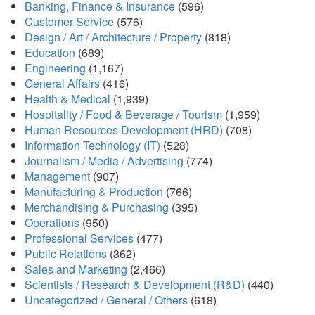
Banking, Finance & Insurance
(596)
Customer Service
(576)
Design / Art / Architecture / Property
(818)
Education
(689)
Engineering
(1,167)
General Affairs
(416)
Health & Medical
(1,939)
Hospitality / Food & Beverage / Tourism
(1,959)
Human Resources Development (HRD)
(708)
Information Technology (IT)
(528)
Journalism / Media / Advertising
(774)
Management
(907)
Manufacturing & Production
(766)
Merchandising & Purchasing
(395)
Operations
(950)
Professional Services
(477)
Public Relations
(362)
Sales and Marketing
(2,466)
Scientists / Research & Development (R&D)
(440)
Uncategorized / General / Others
(618)