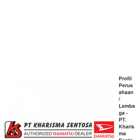
Profil
Perus
ahaan
/
Lemba
ga -
PT.
Kharis
ma