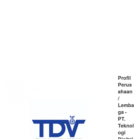
Profil
Perus
ahaan
/
Lemba
ga -
PT.
Teknol
ogi