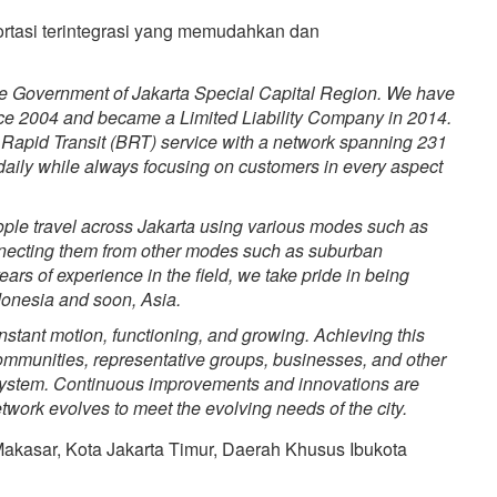
tasi terintegrasi yang memudahkan dan
the Government of Jakarta Special Capital Region. We have
ince 2004 and became a Limited Liability Company in 2014.
us Rapid Transit (BRT) service with a network spanning 231
 daily while always focusing on customers in every aspect
eople travel across Jakarta using various modes such as
nnecting them from other modes such as suburban
ears of experience in the field, we take pride in being
ndonesia and soon, Asia.
constant motion, functioning, and growing. Achieving this
communities, representative groups, businesses, and other
n system. Continuous improvements and innovations are
twork evolves to meet the evolving needs of the city.
 Makasar, Kota Jakarta Timur, Daerah Khusus Ibukota