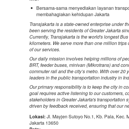
Bersama-sama menyediakan layanan transpor
membahagiakan kehidupan Jakarta
Transjakarta is a state-owned enterprise under 
been serving the residents of Greater Jakarta s
Currently, Transjakarta is the world's longest B
kilometers. We serve more than one million trips
of our services.
Our daily mission involves helping millions of p
BRT, feeder buses, minivan (Mikrotrans) and co
commuter rail and the city’s metro. With over 20 y
leaders in the public transportation industry in I
Our primary responsibility is to keep the city in 
goal requires active listening to our customers, 
stakeholders in Greater Jakarta's transportatio
driven by feedback received, ensuring that our ne
Lokasi:
Jl. Mayjen Sutoyo No.1, Kb. Pala, Kec.
Jakarta 13650