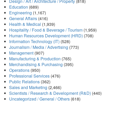
Design / Art / Architecture / Property
(818)
Education
(689)
Engineering
(1,167)
General Affairs
(416)
Health & Medical
(1,939)
Hospitality / Food & Beverage / Tourism
(1,959)
Human Resources Development (HRD)
(708)
Information Technology (IT)
(528)
Journalism / Media / Advertising
(773)
Management
(907)
Manufacturing & Production
(765)
Merchandising & Purchasing
(395)
Operations
(950)
Professional Services
(476)
Public Relations
(362)
Sales and Marketing
(2,466)
Scientists / Research & Development (R&D)
(440)
Uncategorized / General / Others
(618)