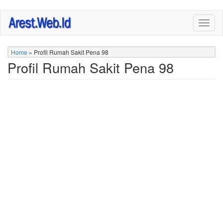
Skip
Togg
to
navig
main
content
Home
»
Profil Rumah Sakit Pena 98
Profil Rumah Sakit Pena 98