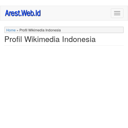
Skip
Togg
to
navig
main
content
Home
»
Profil Wikimedia Indonesia
Profil Wikimedia Indonesia