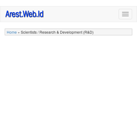
Skip
Togg
to
navig
main
content
Home
»
Scientists / Research & Development (R&D)